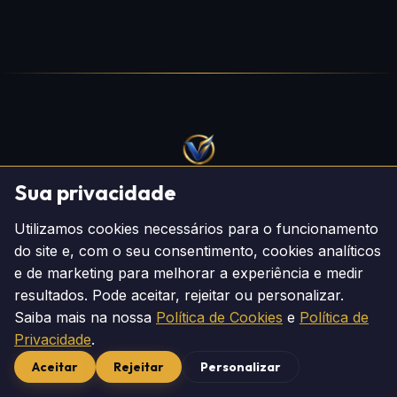
Sua privacidade
Creative – Especialista Informático
Utilizamos cookies necessários para o funcionamento
PRIVACIDADE
COOKIES
TERMOS
PREFERÊNCIAS
do site e, com o seu consentimento, cookies analíticos
e de marketing para melhorar a experiência e medir
© 2026 Veiga Solutions. Todos os direitos reservados.
resultados. Pode aceitar, rejeitar ou personalizar.
Saiba mais na nossa
Política de Cookies
e
Política de
Privacidade
.
Aceitar
Rejeitar
Personalizar