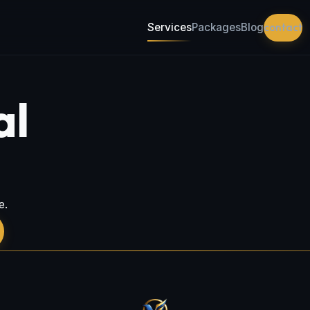
Services
Packages
Blog
contact
al
e.